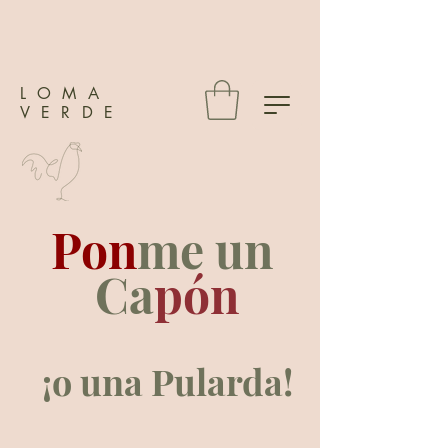
LOMA
VERDE
Pon
me
un
Ca
pón
¡o una
Pularda!