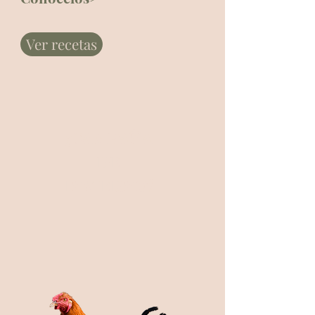
Ver recetas
¡CAMPAÑA
DE
INVIERNO!