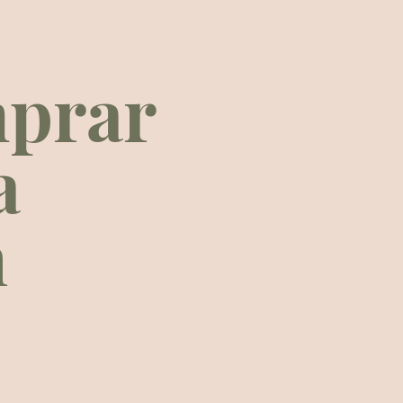
mprar
a
n