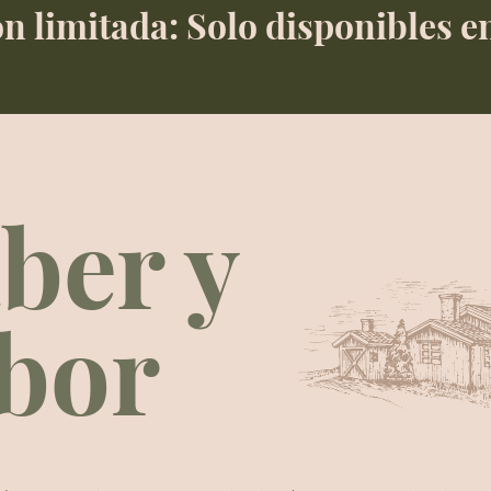
n limitada: Solo disponibles e
ber y
bor