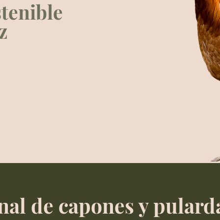
tenible
z
nal de capones y pulard