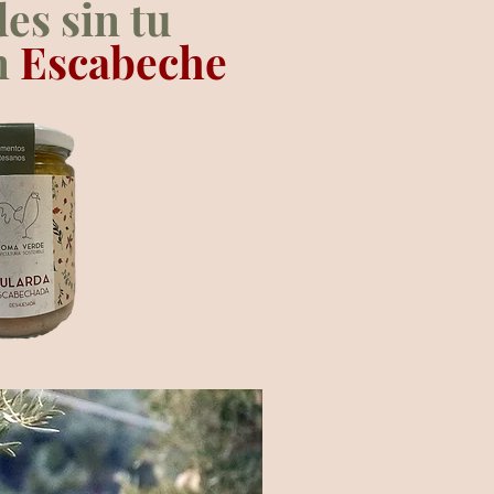
es sin tu
n
Escabeche