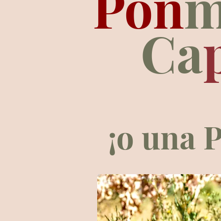
Pon
m
Ca
¡o una
P