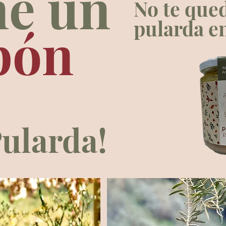
e
un
No te qued
pularda e
pón
ularda!