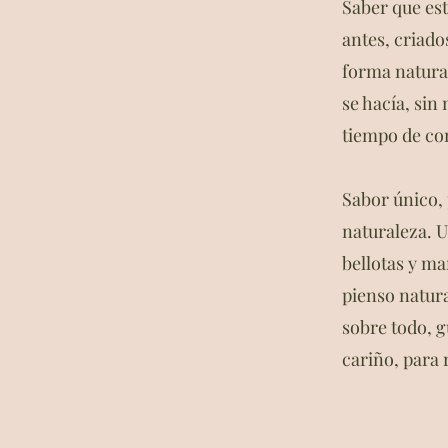
Saber que es
antes, criado
forma natural
se hacía, sin 
tiempo de co
Sabor único,
naturaleza. U
bellotas y m
pienso natura
sobre todo, g
cariño, para 