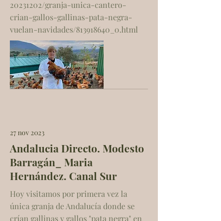
20231202/granja-unica-cantero-
crian-gallos-gallinas-pata-negra-
vuelan-navidades/813918640_0.html
27 nov 2023
Andalucia Directo. Modesto
Barragán_ Maria
Hernández. Canal Sur
Hoy visitamos por primera vez la
única granja de Andalucía donde se
crían gallinas y gallos "pata negra" en