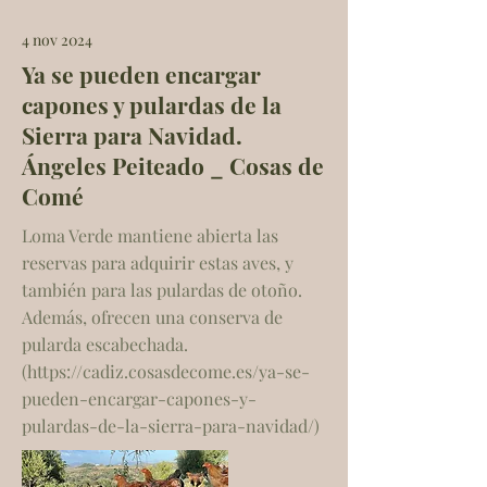
4 nov 2024
Ya se pueden encargar
capones y pulardas de la
Sierra para Navidad.
Ángeles Peiteado _ Cosas de
Comé
Loma Verde mantiene abierta las
reservas para adquirir estas aves, y
también para las pulardas de otoño.
Además, ofrecen una conserva de
pularda escabechada.
(
https://cadiz.cosasdecome.es/ya-se-
pueden-encargar-capones-y-
pulardas-de-la-sierra-para-navidad/)