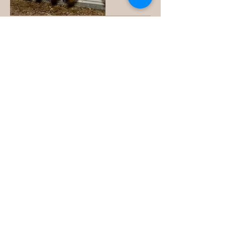
31 may 2023
Loma Verde de la Sierra
sacará a la venta este verano
capones y pulardas de Las
Landas francesas. Ángeles
Peiteado _ Redactora Cosas
de Comé
Los pollos proceden una raza muy
apreciada: son de la estirpe Label,
provenientes de granjas con
certificado Label Rouge, y estarán
disponibles en julio. Antes, se podrá