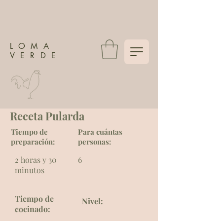
LOMA
VERDE
Receta Pularda
Tiempo de
Para cuántas
preparación:
personas:
2 horas y 30
6
minutos
Tiempo de
Nivel:
cocinado: